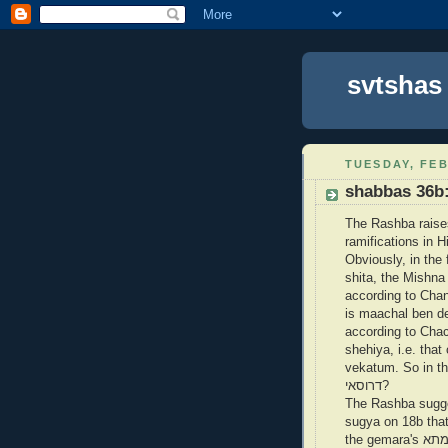
svtshas
TUESDAY, FEB
shabbas 36b:
The Rashba raises
ramifications in 
Obviously, in the
shita, the Mishna
according to Cha
is maachal ben de
according to Cha
shehiya, i.e. tha
vekatum. So in this
דרוסאי?
The Rashba sugges
sugya on 18b that discusse
the gemara's אוקימתא is to remove it from the fire (עקורה וטוחה) rather