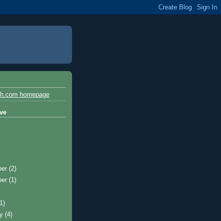
ah.com homepage
ive
ber
(2)
ber
(1)
)
(1)
ry
(4)