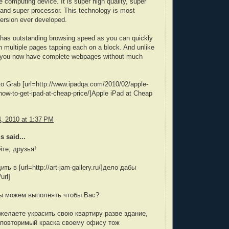
e computing device. It is super high quality, super
and super processor. This technology is most
ersion ever developed.
 has outstanding browsing speed as you can quickly
gh multiple pages tapping each on a block. And unlike
 you now have complete webpages without much
to Grab [url=http://www.ipadqa.com/2010/02/apple-
-how-to-get-ipad-at-cheap-price/]Apple iPad at Cheap
4, 2010 at 1:37 PM
 said...
те, друзья!
ть в [url=http://art-jam-gallery.ru/]дело дабы
url]
ы можем выполнять чтобы Вас?
желаете украсить свою квартиру разве здание,
еповторимый краска своему офису тож