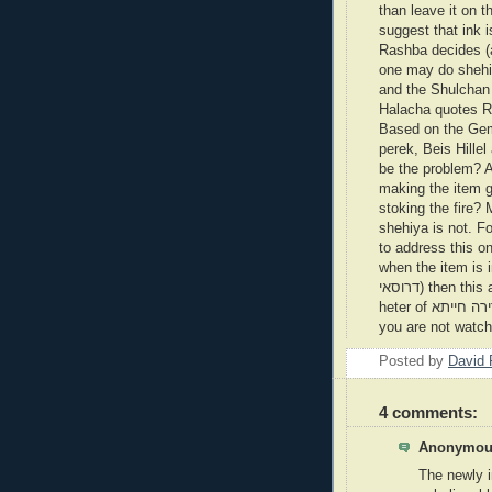
than leave it on 
suggest that ink is like food prio
Rashba decides (
one may do shehi
and the Shulchan 
Halacha quotes R
Based on the Gema
perek, Beis Hille
be the problem? A
making the item g
stoking the fire?
shehiya is not. F
to address this on
when the item is in 
דרוסאי) then this active accompaniment is called מיחזי כמבשל. The
heter of קדירה חייתא is based on the fact after adding this raw meat,
you are not watc
Posted by
David 
4 comments:
Anonymous
The newly i