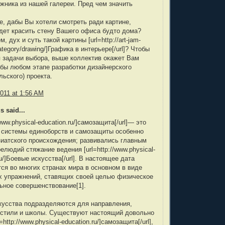
ожника из нашей галереи. Пред чем значить
е, дабы Вы хотели смотреть ради картине,
дет красить стену Вашего офиса будто дома?
, дух и суть такой картины [url=http://art-jam-
category/drawing/]Графика в интерьере[/url]? Чтобы
я задачи выбора, выше коллектив окажет Вам
бы любом этапе разработки дизайнерского
ьского) проекта.
2011 at 1:56 AM
 said...
/www.physical-education.ru/]самозащита[/url]— это
 системы единоборств и самозащиты особенно
зиатского происхождения; развивались главным
елюдий стяжание ведения [url=http://www.physical-
ru/]Боевые искусства[/url]. В настоящее дата
ся во многих странах мира в основном в виде
х упражнений, ставящих своей целью физическое
ьное совершенствование[1].
кусства подразделяются для направления,
 стили и школы. Существуют настоящий довольно
=http://www.physical-education.ru/]самозащита[/url],