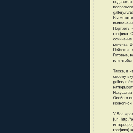
подсвежат
воспользова
gallery.ru/a
Вы можете 
выполненн
Портреты -
графика. 
сочинение
клиента. В
Пейзажи - 
Готовые, н
или чтобы 
Также, в н
своему вкус
gallery.ru/
натюрморт
Искусства 
Особого в
иконописи
У Вас жра
[url=http:/
интерьере[
графика) к