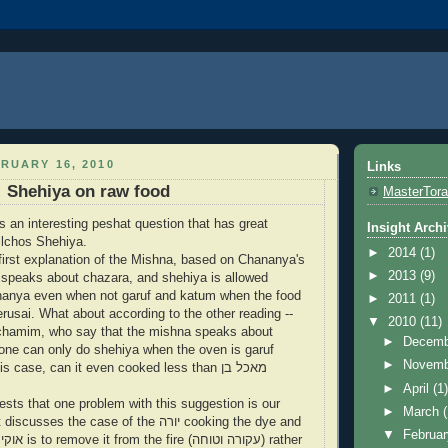
RUARY 16, 2010
Links
 Shehiya on raw food
MasterTor
 an interesting peshat question that has great
Insight Arch
Hilchos Shehiya.
►
2014
(1)
 first explanation of the Mishna, based on Chananya's
►
2013
(9)
 speaks about chazara, and shehiya is allowed
nanya even when not garuf and katum when the food
►
2011
(1)
rusai. What about according to the other reading --
▼
2010
(11)
chamim, who say that the mishna speaks about
►
Decem
t one can only do shehiya when the oven is garuf
►
Novem
 case, can it even cooked less than מאכל בן
►
April
(1
ts that one problem with this suggestion is our
►
March
s the case of the יורה cooking the dye and
▼
Februa