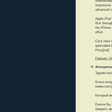
unbelievabl
responsive 
advanced v
Apple iPad
flick throu
the iPhone
effort.
Click Here 
ipad-tablet
Price[/url]
February 2
Anonymous
Здравствуй
Благо входи
комиссия [/
Который м
Ежели Вы 
придать н