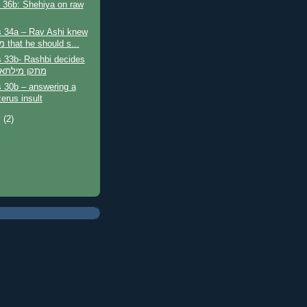
 36b: Shehiya on raw
 34a – Rav Ashi knew
מסברא that he should s...
 33b- Rashbi decides
to be מתקן מילתא
 30b – answering a
rus insult
y
(2)