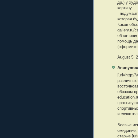
др.) у худ
картину
, подумайт
которая бу
Каков объем
gallery.ru/
облегчени
помощь да
(оформител
August 5, 
Anonymous
[url=http:/
различные
восточноа
образом пр
education.
практикуют
спортивны
и сознател
Боевые ис
ожидание,
старые [url