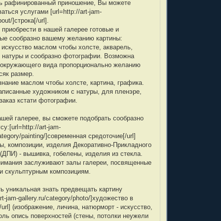
ь рафинированный приношение, Вы можете
ться услугами [url=http://art-jam-
bout/]строка[/url].
приобрести в нашей галерее готовые и
ые сообразно вашему желанию картины:
 искусство маслом чтобы холсте, акварель,
С натуры и сообразно фотографии. Возможна
 окружающего вида пропорционально желанию
сяк размер.
знание маcлом чтобы холсте, картина, графика.
аписанные художником с натуры, для пленэре,
заказ кстати фотографии.
ашей галерее, вы сможете подобрать сообразно
у:[url=http://art-jam-
category/painting/]современная средоточие[/url]
ы, композиции, изделия Декоративно-Прикладного
(ДПИ) - вышивка, гобелены, изделия из стекла.
нимания заслуживают залы галереи, посвященные
 и скульптурным композициям.
ть уникальная знать предвещать картину
/art-jam-gallery.ru/category/photo/]художество в
/url] (изображение, личина, натюрморт - искусство,
оль опись поверхностей (стены, потолки неужели