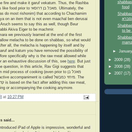
shabbas
the fire and make it garuf vekatum. Thus, the Rashba
food
r to מאכל בן דרוסאי. Ultimately, the
as do most rishonim) that according to Chachamim
Shabbas
ya on an item that is not even maachal ben derusai
Aruch seems to say this as well, though Beur
Shabbas
abbi Akiva Eiger to be machmir.
ra we previously learned at the end of the first
Shabbas
l allow melacha to be done on shabbas, so what would
mamze
fter all, the melacha is happening by itself and by
aruf and katum you have removed the possibility of
►
Januar
 More specifically why is the raw meat allowed while
►
2009
(28)
or an exhaustive discussion of this, see
here
. But just
e question, in this article, Rav Gigi suggests that
►
2008
(28)
mid process of cooking (even prior to מאכל בן
►
2007
(17)
hing or accompanying the cooking anymore.
R
at
10:27 PM
 said...
ntroduced iPad of Apple is impressive, wonderful and